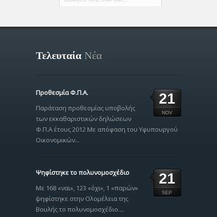
Τελευταία
Νέα
Προθεσμία Φ.Π.Α.
21
Παράταση προθεσμίας υποβολής
NOV
των εκκαθαριστικών δηλώσεων
Φ.Π.Α έτους 2012 Με απόφαση του Υφυπουργού
Οικονομικών...
Ψηφίστηκε το πολυνομοσχέδιο
21
Με 168 «ναι», 123 «όχι», 1 «παρών»
SEP
ψηφίστηκε στην Ολομέλεια της
Βουλής το πολυνομοσχέδιο....