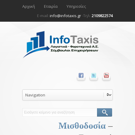
Αρχική
Εταιρία
Υπηρεσίες
E-mail:
info@infotaxis.gr
-Τηλ:
2109822574
Μισθοδοσία
–