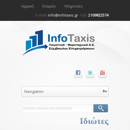
Αρχική
Εταιρία
Υπηρεσίες
E-mail:
info@infotaxis.gr
-Τηλ:
2109822574
Ιδιώτες