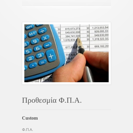
Προθεσμία Φ.Π.Α.
Custom
Φ.Π.Α.