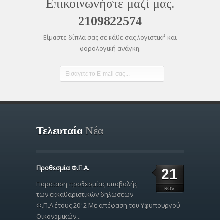
Επικοινωνήστε μαζί μας.
2109822574
Είμαστε δίπλα σας σε κάθε σας λογιστική και
φορολογική ανάγκη.
Τελευταία
Νέα
Προθεσμία Φ.Π.Α.
21
Παράταση προθεσμίας υποβολής
NOV
των εκκαθαριστικών δηλώσεων
Φ.Π.Α έτους 2012 Με απόφαση του Υφυπουργού
Οικονομικών...