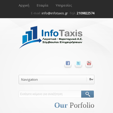
Αρχική
Εταιρία
Υπηρεσίες
E-mail:
info@infotaxis.gr
-Τηλ:
2109822574
Our
Porfolio